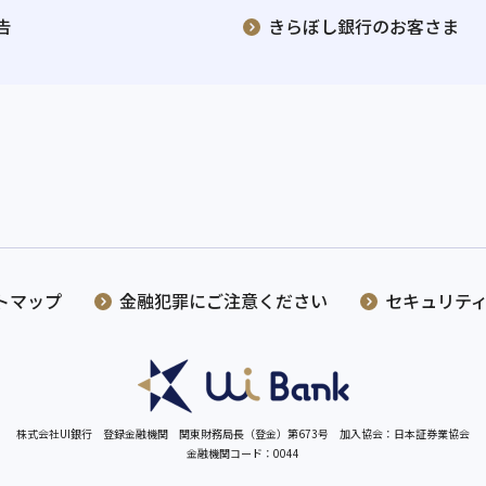
告
きらぼし銀行のお客さま
トマップ
金融犯罪にご注意ください
セキュリテ
株式会社UI銀行 登録金融機関 関東財務局長（登金）第673号
加入協会：日本証券業協会
金融機関コード：0044