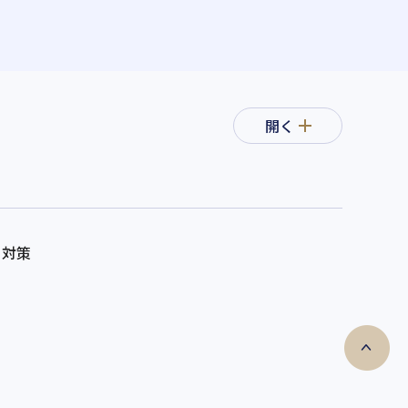
開く
ィ対策