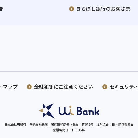
告
きらぼし銀行のお客さま
トマップ
金融犯罪にご注意ください
セキュリテ
株式会社UI銀行 登録金融機関 関東財務局長（登金）第673号
加入協会：日本証券業協会
金融機関コード：0044