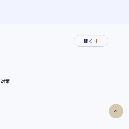
開く
ィ対策