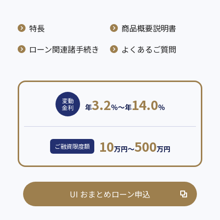
特長
商品概要説明書
ローン関連諸手続き
よくあるご質問
3.2
14.0
変動
年
％～年
％
金利
10
500
ご融資限度額
万円～
万円
UI おまとめローン申込