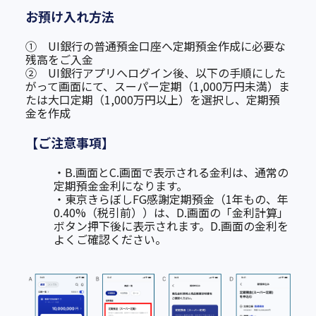
お預け入れ方法
①
UI
銀行の普通預金口座へ定期預金作成に必要な
残高をご入金
➁
UI
銀行アプリへログイン後、以下の手順にした
がって
画面にて、スーパー定期（
1,000
万円未満）ま
たは大口定期（
1,000
万円以上）を選択し、定期預
金を作成
【ご注意事項】
・B.
画面とC.
画面で表示される金利は、通常の
定期預金金利になります。
・
東京きらぼし
FG
感謝定期預金（
1
年もの、年
0.40%（税引前））は、
D.
画面の「金利計算」
ボタン押下後に表示されます。
D.
画面の金利を
よくご確認ください。