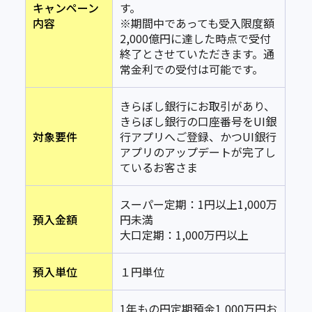
キャンペーン
す。
内容
※期間中であっても受入限度額
2,000億円に達した時点で受付
終了とさせていただきます。通
常金利での受付は可能です。
きらぼし銀行にお取引があり、
きらぼし銀行の口座番号を
UI
銀
対象要件
行アプリへご登録、かつ
UI
銀行
アプリのアップデートが完了し
ているお客さま
スーパー定期：
1
円以上
1,000
万
預入金額
円未満
大口定期：
1,000
万円以上
預入単位
１円単位
1年もの円定期預金1,000万円お