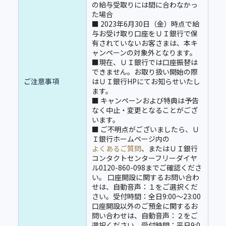
の給与受取りには間に合わなかっ
た場合
■ 2023年6月30日（金）時点で給
与お受け取り口座をＵＩ銀行で保
有されていないお客さまは、本キ
ャンペーンの対象外となります。
■現在、ＵＩ銀行では口座振替は
できません。お取り扱い開始の際
ご注意事項
はＵＩ銀行HPにてお知らせいたし
ます。
■ キャンペーンおよび特典は予告
なく中止・変更となることがござ
います。
■ ご不明点がございましたら、Ｕ
Ｉ銀行ホームページ内の
よくあるご質問
、またはＵＩ銀行
コンタクトセンターフリーダイヤ
ル0120-860-098までご確認くださ
い。 口座開設に関するお問い合わ
せは、自動音声：１をご選択くだ
さい。受付時間：全日9:00〜23:00
口座開設以外のご預金に関するお
問い合わせは、自動音声：２をご
選択ください。受付時間：平日9:0