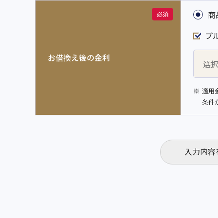
商
必須
プ
お借換え後の金利
※
適用
条件
入力内容