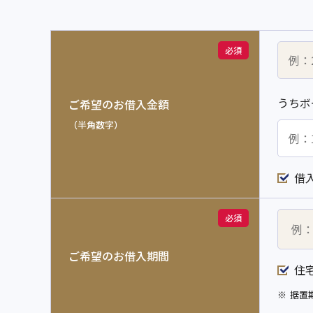
必須
うちボ
ご希望のお借入金額
（半角数字）
借
必須
ご希望のお借入期間
住
※
据置