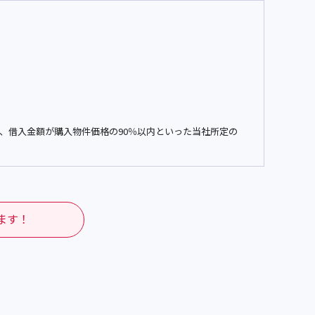
、借入金額が購入物件価格の
90
％以内といった当社所定の
ます！