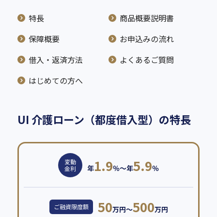
特長
商品概要説明書
保障概要
お申込みの流れ
借入・返済方法
よくあるご質問
はじめての方へ
UI 介護ローン（都度借入型）の特長
1.9
5.9
変動
年
％～年
％
金利
50
500
ご融資限度額
万円～
万円