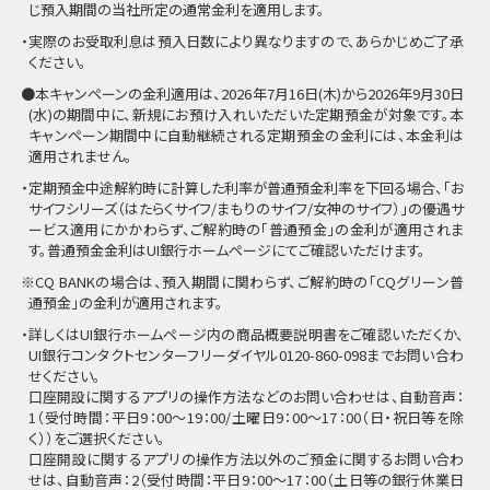
じ預入期間の当社所定の通常金利を適用します。
・実際のお受取利息は預入日数により異なりますので、あらかじめご了承
ください。
●本キャンペーンの金利適用は、2026年7月16日(木)から2026年9月30日
(水)の期間中に、新規にお預け入れいただいた定期預金が対象です。本
キャンペーン期間中に自動継続される定期預金の金利には、本金利は
適用されません。
・定期預金中途解約時に計算した利率が普通預金利率を下回る場合、「お
サイフシリーズ（はたらくサイフ/まもりのサイフ/女神のサイフ）」の優遇サ
ービス適用にかかわらず、ご解約時の「普通預金」の金利が適用されま
す。普通預金金利はUI銀行ホームページにてご確認いただけます。
※CQ BANKの場合は、預入期間に関わらず、ご解約時の「CQグリーン普
通預金」の金利が適用されます。
・詳しくはUI銀行ホームページ内の商品概要説明書をご確認いただくか、
UI銀行コンタクトセンターフリーダイヤル0120-860-098までお問い合わ
せください。
口座開設に関するアプリの操作方法などのお問い合わせは、自動音声：
1（受付時間：平日9：00～19：00/土曜日9：00～17：00（日・祝日等を除
く））をご選択ください。
口座開設に関するアプリの操作方法以外のご預金に関するお問い合わ
せは、自動音声：2（受付時間：平日9：00～17：00（土日等の銀行休業日