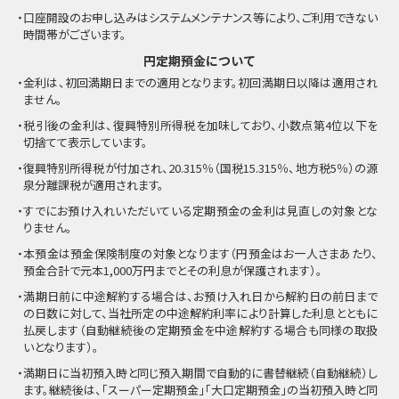
・口座開設のお申し込みはシステムメンテナンス等により、ご利用できない
時間帯がございます。
円定期預金について
・金利は、初回満期日までの適用となります。初回満期日以降は適用され
ません。
・税引後の金利は、復興特別所得税を加味しており、小数点第4位以下を
切捨てて表示しています。
・復興特別所得税が付加され、20.315％（国税15.315％、地方税5％）の源
泉分離課税が適用されます。
・すでにお預け入れいただいている定期預金の金利は見直しの対象とな
りません。
・本預金は預金保険制度の対象となります（円預金はお一人さまあたり、
預金合計で元本1,000万円までとその利息が保護されます）。
・満期日前に中途解約する場合は、お預け入れ日から解約日の前日まで
の日数に対して、当社所定の中途解約利率により計算した利息とともに
払戻します（自動継続後の定期預金を中途解約する場合も同様の取扱
いとなります）。
・満期日に当初預入時と同じ預入期間で自動的に書替継続（自動継続）し
ます。継続後は、「スーパー定期預金」「大口定期預金」の当初預入時と同